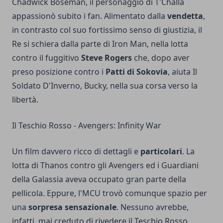
Chadwick Boseman, il personaggio di T'Challa
appassionò subito i fan. Alimentato dalla
vendetta
,
in contrasto col suo fortissimo senso di giustizia, il
Re si schiera dalla parte di Iron Man, nella lotta
contro il fuggitivo
Steve Rogers
che, dopo aver
preso posizione contro i
Patti di Sokovia
, aiuta Il
Soldato D'Inverno, Bucky, nella sua corsa verso la
libertà.
Il Teschio Rosso - Avengers: Infinity War
Un film davvero ricco di dettagli e
particolari
. La
lotta di Thanos contro gli Avengers ed i Guardiani
della Galassia aveva occupato gran parte della
pellicola. Eppure, l'MCU trovò comunque spazio per
una
sorpresa sensazionale
. Nessuno avrebbe,
infatti, mai creduto di rivedere il Teschio Rosso,