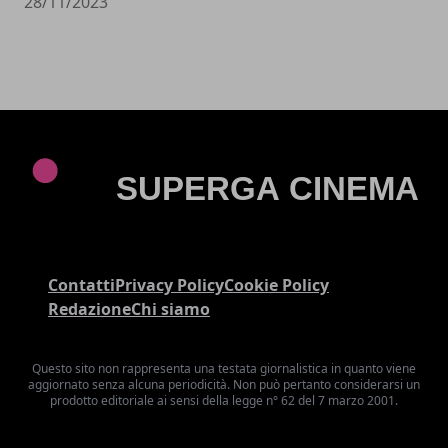
28/11/2023
Contatti
Privacy Policy
Cookie Policy
Redazione
Chi siamo
Questo sito non rappresenta una testata giornalistica in quanto viene
aggiornato senza alcuna periodicità. Non può pertanto considerarsi un
prodotto editoriale ai sensi della legge n° 62 del 7 marzo 2001.