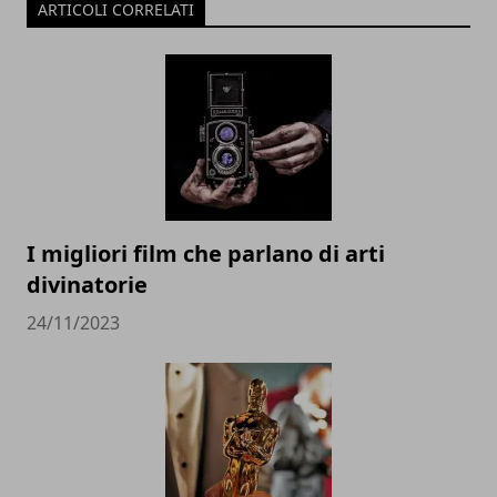
ARTICOLI CORRELATI
I migliori film che parlano di arti
divinatorie
24/11/2023