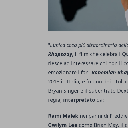
"
L’unica cosa più straordinaria dell
Rhapsody
, il film che celebra i
Q
riesce ad interessare chi non li 
emozionare i fan.
Bohemian Rha
2018 in Italia, e fu uno dei titol
Bryan Singer e il subentrato Dext
regia;
interpretato
da:
Rami Malek
nei panni di Freddi
Gwilym Lee
come Brian May, il ch