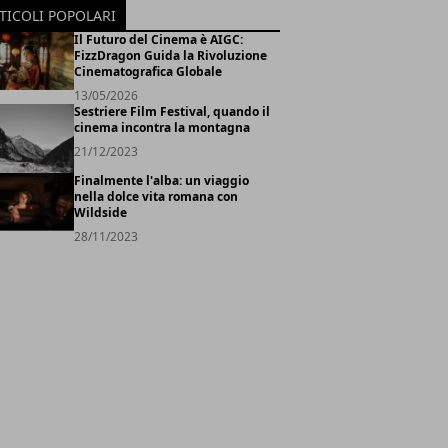
TICOLI POPOLARI
Il Futuro del Cinema è AIGC:
FizzDragon Guida la Rivoluzione
Cinematografica Globale
13/05/2026
Sestriere Film Festival, quando il
cinema incontra la montagna
21/12/2023
Finalmente l'alba: un viaggio
nella dolce vita romana con
Wildside
28/11/2023