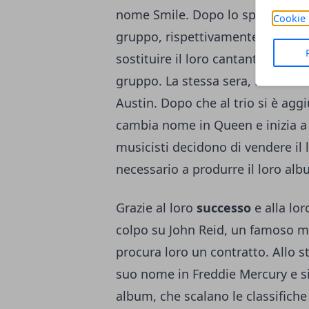
nome Smile. Dopo lo spettacolo inc
Cookie 
gruppo, rispettivamente Brian May
sostituire il loro cantante Tim Sta
gruppo. La stessa sera, Farrokh
Austin. Dopo che al trio si è agg
cambia nome in Queen e inizia a t
musicisti decidono di vendere il 
necessario a produrre il loro alb
Grazie al loro
successo
e alla lo
colpo su John Reid, un famoso ma
procura loro un contratto. Allo 
suo nome in Freddie Mercury e s
album, che scalano le classifiche