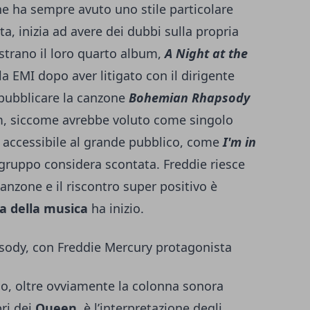
che ha sempre avuto uno stile particolare
a, inizia ad avere dei dubbi sulla propria
istrano il loro quarto album,
A Night at the
a EMI dopo aver litigato con il dirigente
i pubblicare la canzone
Bohemian Rhapsody
um, siccome avrebbe voluto come singolo
ù accessibile al grande pubblico, come
I'm in
l gruppo considera scontata. Freddie riesce
canzone e il riscontro super positivo è
ia della musica
ha inizio.
sody, con Freddie Mercury protagonista
ico, oltre ovviamente la colonna sonora
ri dei
Queen
, è l’interpretazione degli