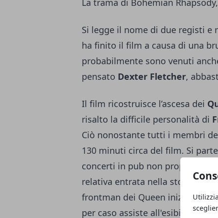
La trama di Bohemian Rhapsody, 
Si legge il nome di due registi e
ha finito il film a causa di una 
probabilmente sono venuti anche a
pensato
Dexter Fletcher
, abbas
Il film ricostruisce l’ascesa dei
Q
risalto la difficile personalità di
F
Ciò nonostante tutti i membri del
130 minuti circa del film. Si part
concerti in pub non proprio elegi
Cons
relativa entrata nella storia del r
frontman dei Queen inizialmente
Utilizzi
sceglie
per caso assiste all'esibizione in