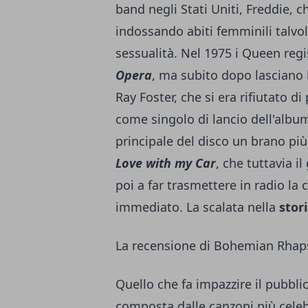
band negli Stati Uniti, Freddie, 
indossando abiti femminili talvolt
sessualità. Nel 1975 i Queen reg
Opera
, ma subito dopo lasciano l
Ray Foster, che si era rifiutato d
come singolo di lancio dell'alb
principale del disco un brano pi
Love with my Car
, che tuttavia i
poi a far trasmettere in radio la 
immediato. La scalata nella
stor
La recensione di Bohemian Rhap
Quello che fa impazzire il pubbl
composta dalle canzoni più celeb