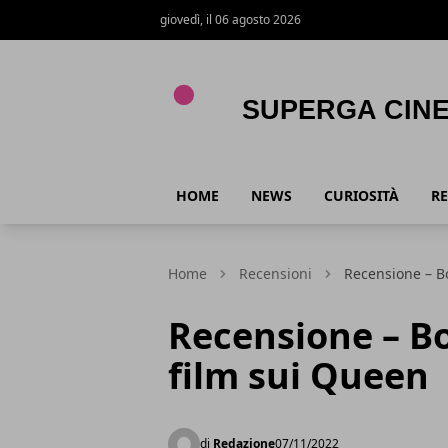
giovedì, il 06 agosto 2026
Superga Cinema
HOME
NEWS
CURIOSITÀ
RE
Home
Recensioni
Recensione – B
Recensione – B
film sui Queen
di
Redazione
07/11/2022