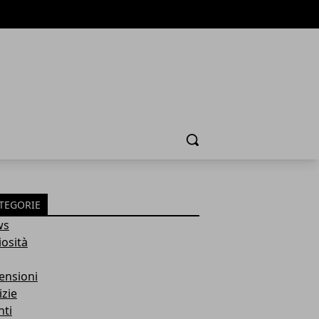
Cerca
TEGORIE
ws
iosità
ensioni
izie
nti