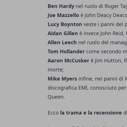
Ben Hardy
nel ruolo di Roger Tayl
Joe Mazzello
è John Deacy Deacon
Lucy Boynton
veste i panni del 
Aidan Gillen
è invece John Reid, 
Allen Leech
nel ruolo del manage
Tom Hollander
come secondo ma
Aaron McCusker
è Jim Hutton, fi
morte;
Mike Myers
infine, nei panni di 
discografica EMI, conosciuto per 
Queen.
Ecco
la trama e la recensione
d