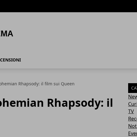
CENSIONI
ohemian Rhapsody: il film sui Queen
CA
Ne
ohemian Rhapsody: il
Cur
TV
Rec
Not
Eve