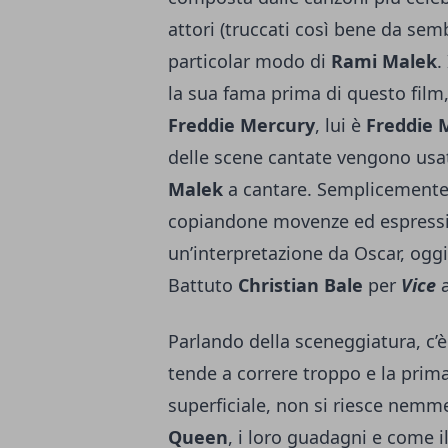
attori (truccati così bene da sem
particolar modo di
Rami Malek
.
la sua fama prima di questo film,
Freddie Mercury
, lui è
Freddie 
delle scene cantate vengono usate
Malek
a cantare. Semplicemente p
copiandone movenze ed espressi
un’interpretazione da Oscar, ogg
Battuto
Christian Bale
per
Vice
a
Parlando della sceneggiatura, c’è d
tende a correre troppo e la prim
superficiale, non si riesce nemm
Queen
, i loro guadagni e come i