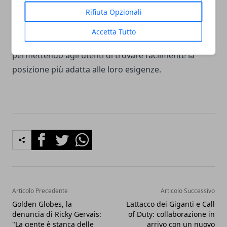
Rifiuta Opzionali
di trovare e cercare lavoro in modo semplice e
veloce. Grazie alla sua interfaccia intuitiva e facile da
Accetta Tutto
usare offre una vasta selezione di annunci di lavoro,
permettendo agli utenti di trovare facilmente la
posizione più adatta alle loro esigenze.
Facebook
Twitter
Whatsapp
Articolo Precedente
Articolo Successivo
Golden Globes, la
L'attacco dei Giganti e Call
denuncia di Ricky Gervais:
of Duty: collaborazione in
"La gente è stanca delle
arrivo con un nuovo